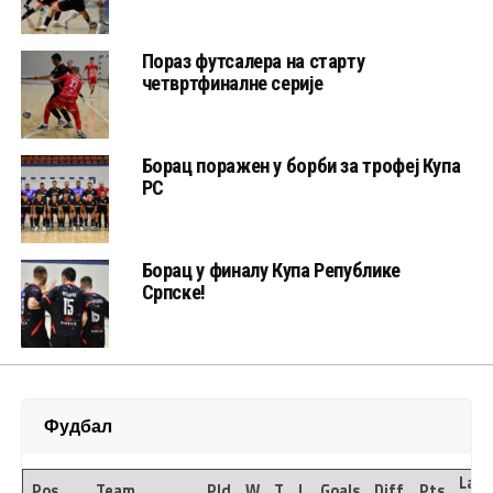
Пораз футсалера на старту
четвртфиналне серије
Борац поражен у борби за трофеј Купа
РС
Борац у финалу Купа Републике
Српске!
Фудбал