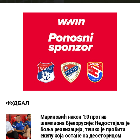
ФУДБАЛ
Мариновић након 1:0 против
шампиона Бјелорусије: Недостајала је
боља реализација, тешко је пробити
екипу која остане са десеторицом