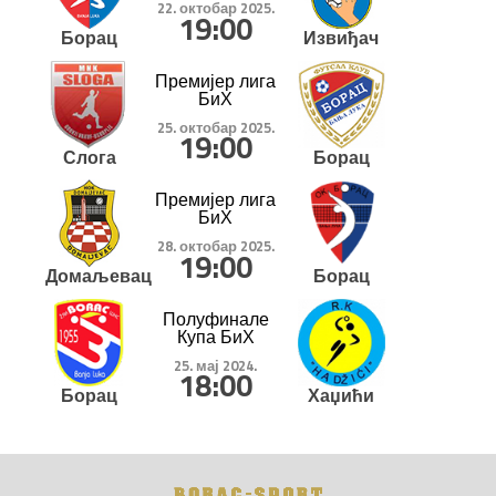
22. октобар 2025.
19:00
Борац
Извиђач
Премијер лига
БиХ
25. октобар 2025.
19:00
Слога
Борац
Премијер лига
БиХ
28. октобар 2025.
19:00
Домаљевац
Борац
Полуфинале
Купа БиХ
25. мај 2024.
18:00
Борац
Хаџићи