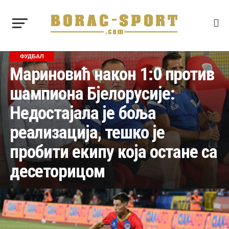
ФУДБАЛ
Мариновић након 1:0 против
шампиона Бјелорусије:
Недостајала је боља
реализација, тешко је
пробити екипу која остане са
десеторицом