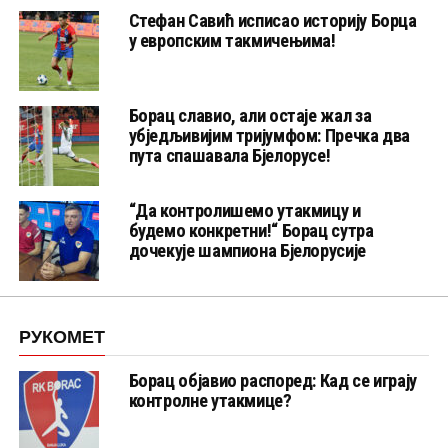
Стефан Савић исписао историју Борца
у европским такмичењима!
Борац славио, али остаје жал за
убједљивијим тријумфом: Пречка два
пута спашавала Бјелорусе!
“Да контролишемо утакмицу и
будемо конкретни!“ Борац сутра
дочекује шампиона Бјелорусије
РУКОМЕТ
Борац објавио распоред: Кад се играју
контролне утакмице?