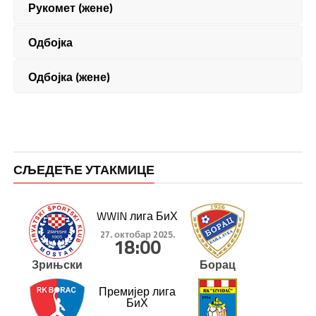
Рукомет (жене)
Одбојка
Одбојка (жене)
СЉЕДЕЋЕ УТАКМИЦЕ
WWIN лига БиХ
27. октобар 2025.
18:00
Зрињски
Борац
Премијер лига
БиХ