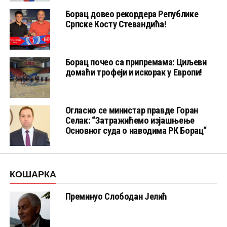
Борац довео рекордера Републике
Српске Косту Стевандића!
Борац почео са припремама: Циљеви
домаћи трофеји и искорак у Европи!
Огласио се министар правде Горан
Селак: “Затражићемо изјашњење
Основног суда о наводима РК Борац“
КОШАРКА
Преминуо Слободан Јелић