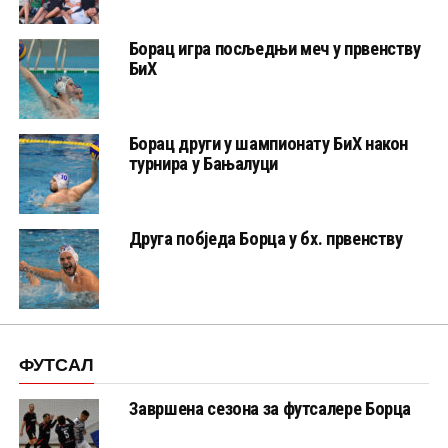
Борац игра посљедњи меч у првенству
БиХ
Борац други у шампионату БиХ након
турнира у Бањалуци
Друга побједа Борца у бх. првенству
ФУТСАЛ
Завршена сезона за футсалере Борца