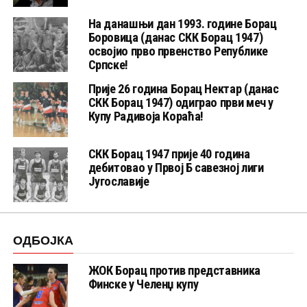
На данашњи дан 1993. године Борац
Боровица (данас СКК Борац 1947)
освојио прво првенство Републике
Српске!
Прије 26 година Борац Нектар (данас
СКК Борац 1947) одиграо први меч у
Купу Радивоја Кораћа!
СКК Борац 1947 прије 40 година
дебитовао у Првој Б савезној лиги
Југославије
ОДБОЈКА
ЖОК Борац против представника
Финске у Челенџ купу