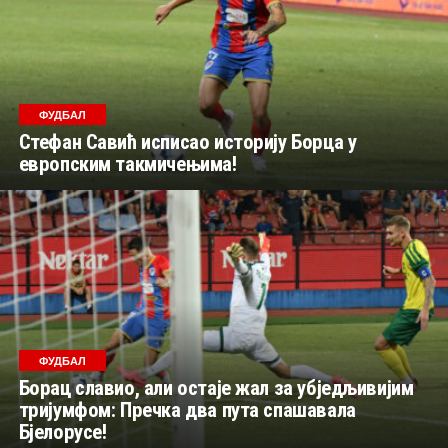
ФУДБАЛ
Стефан Савић исписао историју Борца у
европским такмичењима!
ФУДБАЛ
Борац славио, али остаје жал за убједљивијим
тријумфом: Пречка два пута спашавала
Бјелорусе!