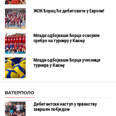
ЖОК Борац ће дебитовати у Европи!
Млади одбојкаши Борца освојили
сребро на турниру у Какњу
Млади одбојкаши Борца учесници
турнира у Какњу
ВАТЕРПОЛО
Дебитантски наступ у првенству
завршен побједом